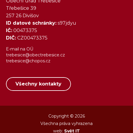
Obecní úřad Třebešice
Třebešice 39
257 26 Divišov
ID datové schránky:
s97jdyu
IČ:
00473375
DIČ:
CZ00473375
E-mail na OÚ
trebesice@obectrebesice.cz
trebesice@chopos.cz
Všechny kontakty
Copyright © 2026
Všechna práva vyhrazena
web:
Svět IT