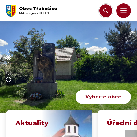
Obec Třebešice
Mikroregion CHOPOS
Vyberte obec
Aktuality
Úřední 