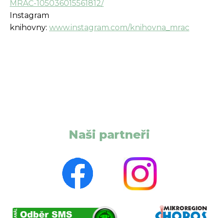
MRAČ-105036015561812/
Instagram
knihovny:
www.instagram.com/knihovna_mrac
Naši partneři