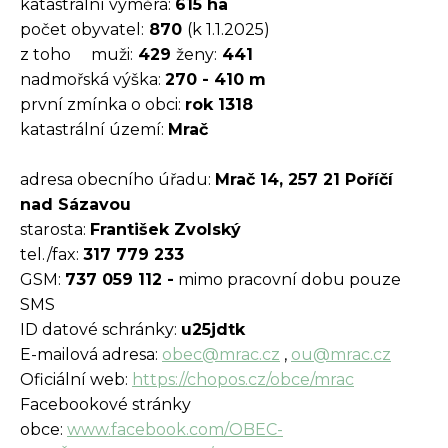
katastrální výměra:
615 ha
počet obyvatel:
870
(k 1.1.2025)
z toho muži:
429
ženy:
441
nadmořská výška:
270 - 410 m
první zmínka o obci:
rok 1318
katastrální území:
Mrač
adresa obecního úřadu:
Mrač 14, 257 21 Poříčí
nad Sázavou
starosta:
František Zvolský
tel./fax:
317 779 233
GSM:
737 059 112 -
mimo pracovní dobu pouze
SMS
ID datové schránky:
u25jdtk
E-mailová adresa:
obec@mrac.cz
,
ou@mrac.cz
Oficiální web:
https://chopos.cz/obce/mrac
Facebookové stránky
obce:
www.facebook.com/OBEC-