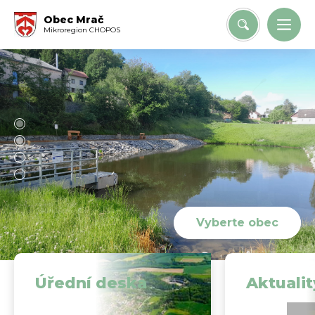
Obec Mrač
Mikroregion CHOPOS
Vyberte obec
Úřední deska
Aktualit