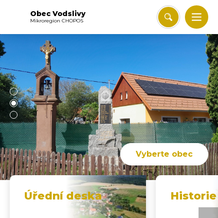
Obec Vodslivy
Mikroregion CHOPOS
Vyberte obec
Úřední deska
Histori