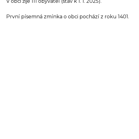
V obci žije 111 obyvatel (stav k 1. 1. 2025).
První písemná zmínka o obci pochází z roku 1401.