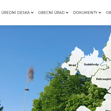
ÚŘEDNÍ DESKA
OBECNÍ ÚŘAD
DOKUMENTY
O
Úřední deska
Czech Point
Vyhlášky
Za
Úřední deska (archiv)
Podatelna
Směrnice
Hi
Archiv úřední desky do 6/2024
Územní plány
Rozpočty
Sp
Střet zájmů
Závěrečné účty
Zákon č. 106/1999 Sb.
Provozní řád dětskéh
Soběhrdy
Formuláře ke stažení
Mrač
Profil zadavatele
Petroupi
Ochrana osobních údajů
Koordinátor sociální práce
Povinné údaje