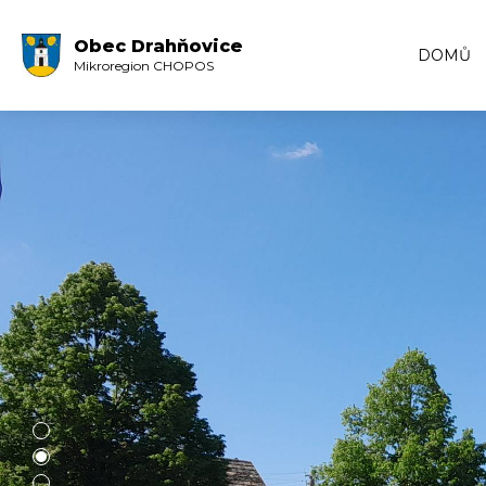
Obec Drahňovice
DOMŮ
Mikroregion CHOPOS