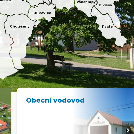
uhařov
Všechlapy
Divišov
Bílkovice
Chotýšany
Psáře
Obecní vodovod