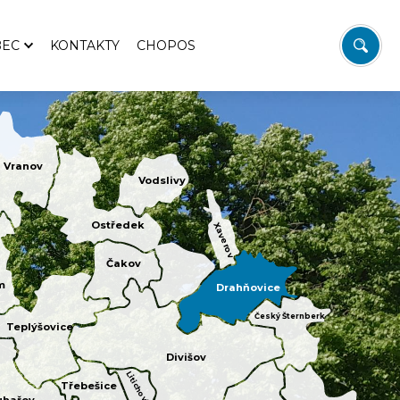
BEC
KONTAKTY
CHOPOS
stupitelé
storie
olky a sdružení
Vranov
Vodslivy
o hřiště
Ostředek
Xaverov
Čakov
m
Drahňovice
Český Šternberk
Teplýšovice
Divišov
Litichovice
Třebešice