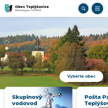
Obec Teplýšovice
Mikroregion CHOPOS
Vyberte obec
Skupinový
Pošta P
vodovod
Teplýšo