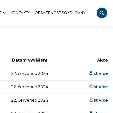
C
KONTAKTY
OBSAZENOST SOKOLOVNY
orie obce
 MŠ Teplýšovice
cní knihovna
ky a sdružení
ýšovický občasník
Datum vyvěšení
Akce
upitelé
22. červenec 2024
Číst více
 dětí
22. červenec 2024
Číst více
22. červenec 2024
Číst více