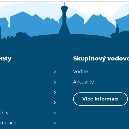
nty
Skupinový vodov
Vodné
Aktuality
Více informací
účty
 dotace