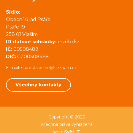
Sídlo:
Obecní úřad Psáře
Psáře 19
258 01 Vlašim
ID datové schránky:
mzebxkz
IČ:
00508489
DIČ:
CZ00508489
E-mail:
starosta.psare@seznam.cz
Všechny kontakty
Copyright © 2026
Všechna práva vyhrazena
web:
Svět IT