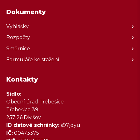
Dokumenty
Vyhlášky
Rozpočty
Směrnice
Formuláře ke stažení
Kontakty
Sídlo:
Obecní úřad Třebešice
Třebešice 39
257 26 Divišov
ID datové schránky:
s97jdyu
IČ:
00473375