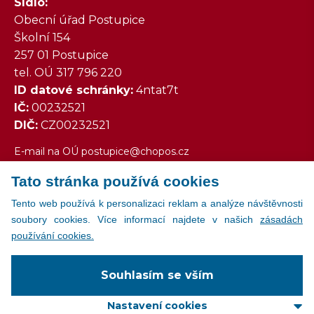
Sídlo:
Obecní úřad Postupice
Školní 154
257 01 Postupice
tel. OÚ 317 796 220
ID datové schránky:
4ntat7t
IČ:
00232521
DIČ:
CZ00232521
E-mail na OÚ
postupice@chopos.cz
Tato stránka používá cookies
Všechny kontakty
Tento web používá k personalizaci reklam a analýze návštěvnosti
soubory cookies. Více informací najdete v našich
zásadách
používání cookies.
Copyright © 2026
Souhlasím se vším
Všechna práva vyhrazena
web:
Svět IT
Nastavení cookies