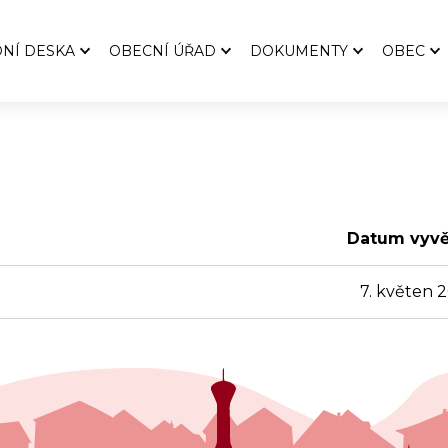
NÍ DESKA
OBECNÍ ÚŘAD
DOKUMENTY
OBEC
ní deska
Czech Point
Vyhlášky
Zastupit
iv úřední desky
Podatelna
Směrnice
Historie
sy a Usnesení
Střet zájmů
Rozpočty
ZŠ a MŠ
iv úřední desky do 6/2024
Úhrada poplatků
Závěrečné účty
Postupic
Formuláře ke stažení
Smlouvy a dotace
Smutečn
Datum vyvě
Koordinátor sociální práce
Záměry
7. květen 
Profil zadavatele
Strategie obce
Řád veřejného pohřebiště
Zákon č. 106/1999 sb.
Územní plán
Ochrana osobních údajů