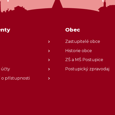
Volby
Povinné iformace
Stanoviště nádob na tříděný odpad
nty
Obec
Vývoz kontejnerů
Sběrný dvůr
Zastupitelé obce
Historie obce
ZŠ a MŠ Postupice
 účty
Postupický zpravodaj
 o přístupnosti