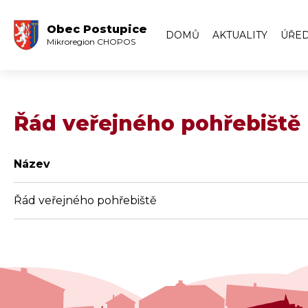
Obec Postupice
DOMŮ
AKTUALITY
ÚŘED
Mikroregion CHOPOS
Úřed
Arch
Zápi
Řád veřejného pohřebiště
Arch
Název
Řád veřejného pohřebiště