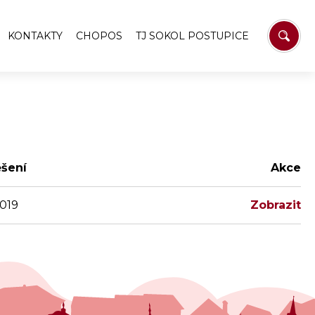
KONTAKTY
CHOPOS
TJ SOKOL POSTUPICE
elé
 Postupice
ký zpravodaj
í oznámení
šení
Akce
2019
Zobrazit