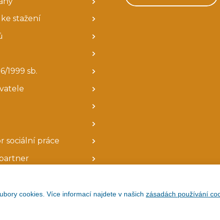
ány
ke stažení
ů
6/1999 sb.
avatele
r sociální práce
partner
ubory cookies. Více informací najdete v našich
zásadách používání coo