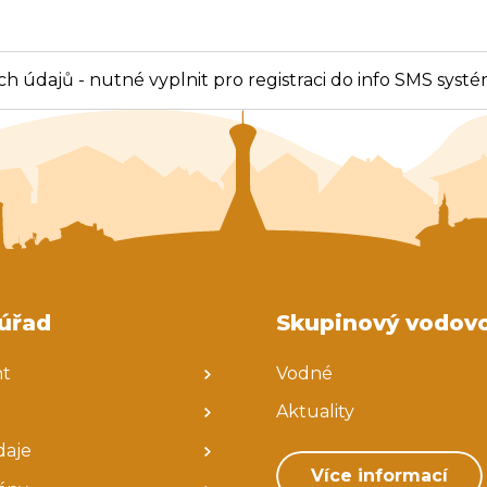
Koordinátor sociální práce
Balíkovna partner
h údajů - nutné vyplnit pro registraci do info SMS syst
úřad
Skupinový vodov
nt
Vodné
Aktuality
daje
Více informací