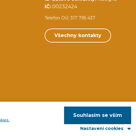
IČ:
00232424
Telefon OÚ: 317 795 437
Všechny kontakty
Souhlasím se vším
kies.
web:
Svět IT
Nastavení cookies