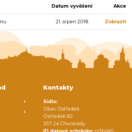
Datum vyvěšení
Akce
ému
21. srpen 2018
Zobrazit
od
Kontakty
Sídlo:
Obec Ostředek
Ostředek 60
257 24 Chocerady
ID datové schránky:
rs3bgk5