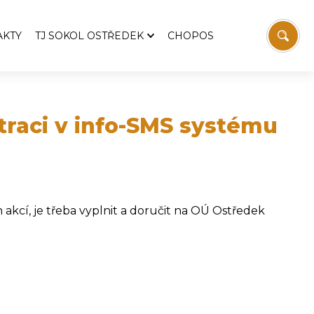
AKTY
TJ SOKOL OSTŘEDEK
CHOPOS
TJ Sokol Ostředek
Aktuality
emošnice
Pozvánky
traci v info-SMS systému
Zprávy z výboru TJ
 Svatopluka Čecha
Historie TJ
Fotbal
Stolní tenis
akcí, je třeba vyplnit a doručit na OÚ Ostředek
vodaj
Sokolovna
í
Víceúčelový kurt
Ostřeďáček
Ke stažení
Kontakt