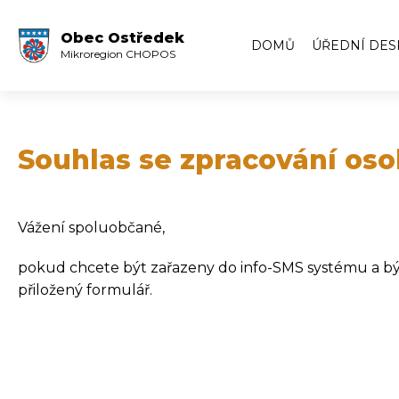
Obec Ostředek
DOMŮ
ÚŘEDNÍ DES
Mikroregion CHOPOS
Úřední deska
Volby
Zápisy ze zas
Souhlas se zpracování oso
Zápisy z veře
Archiv úředn
Vážení spoluobčané,
Archiv úředn
pokud chcete být zařazeny do info-SMS systému a být 
přiložený formulář.