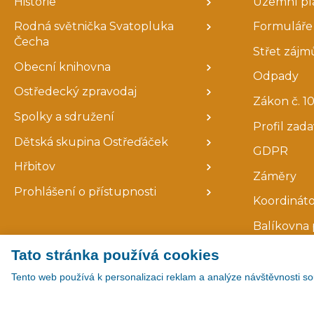
Historie
Územní pl
Rodná světnička Svatopluka
Formuláře 
Čecha
Střet zájm
Obecní knihovna
Odpady
Ostředecký zpravodaj
Zákon č. 10
Spolky a sdružení
Profil zad
Dětská skupina Ostřeďáček
GDPR
Hřbitov
Záměry
Prohlášení o přístupnosti
Koordináto
Balíkovna 
Tato stránka používá cookies
Tento web používá k personalizaci reklam a analýze návštěvnosti so
Copyright © 2026
|
Všechna práva vyhrazena