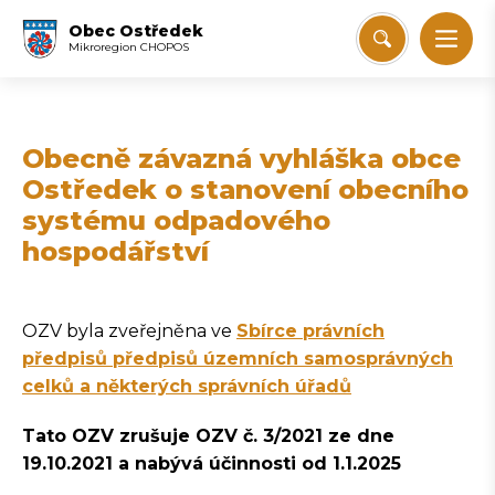
Obec Ostředek
Mikroregion CHOPOS
Obecně závazná vyhláška obce
Ostředek o stanovení obecního
systému odpadového
hospodářství
OZV byla zveřejněna ve
Sbírce právních
předpisů předpisů územních samosprávných
celků a některých správních úřadů
Tato OZV zrušuje OZV č. 3/2021 ze dne
19.10.2021 a nabývá účinnosti od 1.1.2025