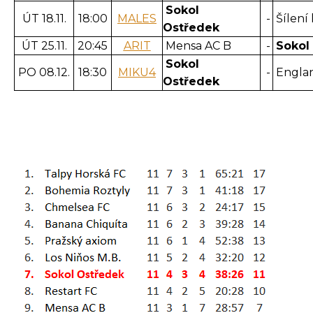
Sokol
ÚT 18.11.
18:00
MALES
-
Šílení 
Ostředek
ÚT 25.11.
20:45
ARIT
Mensa AC B
-
Sokol
Sokol
PO 08.12.
18:30
MIKU4
-
Engla
Ostředek