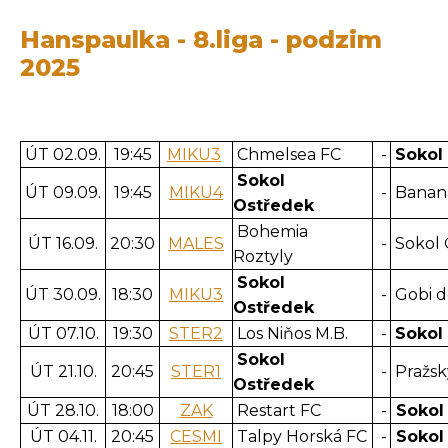
Hanspaulka - 8.liga - podzim
2025
ÚT 02.09.
19:45
MIKU3
Chmelsea FC
-
Sokol
Sokol
ÚT 09.09.
19:45
MIKU4
-
Banana
Ostředek
Bohemia
ÚT 16.09.
20:30
MALES
-
Sokol 
Roztyly
Sokol
ÚT 30.09.
18:30
MIKU3
-
Gobi d
Ostředek
ÚT 07.10.
19:30
STER2
Los Niňos M.B.
-
Sokol
Sokol
ÚT 21.10.
20:45
STER1
-
Pražsk
Ostředek
ÚT 28.10.
18:00
ZAK
Restart FC
-
Sokol
ÚT 04.11.
20:45
CESMI
Talpy Horská FC
-
Sokol