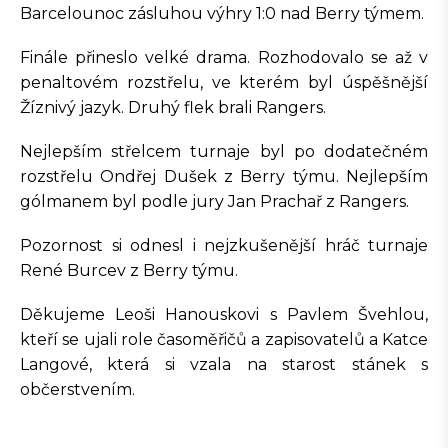
Barcelounoc zásluhou výhry 1:0 nad Berry týmem.
Finále přineslo velké drama. Rozhodovalo se až v
penaltovém rozstřelu, ve kterém byl úspěšnější
Žíznivý jazyk. Druhý flek brali Rangers.
Nejlepším střelcem turnaje byl po dodatečném
rozstřelu Ondřej Dušek z Berry týmu. Nejlepším
gólmanem byl podle jury Jan Prachař z Rangers.
Pozornost si odnesl i nejzkušenější hráč turnaje
René Burcev z Berry týmu.
Děkujeme Leoši Hanouskovi s Pavlem Švehlou,
kteří se ujali role časoměřičů a zapisovatelů a Katce
Langové, která si vzala na starost stánek s
občerstvením.