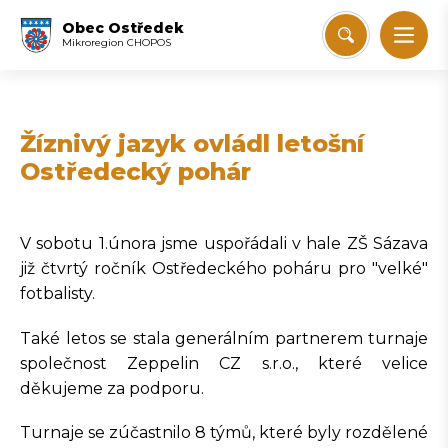
Obec Ostředek
Mikroregion CHOPOS
Žíznivý jazyk ovládl letošní
Ostředecký pohár
V sobotu 1.února jsme uspořádali v hale ZŠ Sázava
již čtvrtý ročník Ostředeckého poháru pro "velké"
fotbalisty.
Také letos se stala generálním partnerem turnaje
společnost Zeppelin CZ s.r.o., které velice
děkujeme za podporu.
Turnaje se zúčastnilo 8 týmů, které byly rozdělené