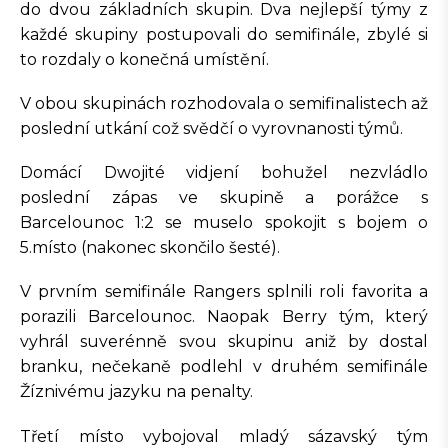
do dvou základních skupin. Dva nejlepší týmy z
každé skupiny postupovali do semifinále, zbylé si
to rozdaly o konečná umístění.
V obou skupinách rozhodovala o semifinalistech až
poslední utkání což svědčí o vyrovnanosti týmů.
Domácí Dwojité vidjení bohužel nezvládlo
poslední zápas ve skupině a porážce s
Barcelounoc 1:2 se muselo spokojit s bojem o
5.místo (nakonec skončilo šesté).
V prvním semifinále Rangers splnili roli favorita a
porazili Barcelounoc. Naopak Berry tým, který
vyhrál suverénně svou skupinu aniž by dostal
branku, nečekaně podlehl v druhém semifinále
Žíznivému jazyku na penalty.
Třetí místo vybojoval mladý sázavský tým