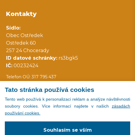
Kontakty
Sídlo:
Obec Ostředek
Ostředek 60
257 24 Chocerady
ID datové schránky:
rs3bgk5
IČ:
00232424
Telefon OÚ: 317 795 437
Tato stránka používá cookies
Všechny kontakty
Tento web používá k personalizaci reklam a analýze návštěvnosti
soubory cookies. Více informací najdete v našich
zásadách
používání cookies.
Copyright © 2026
Souhlasím se vším
Všechna práva vyhrazena