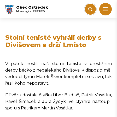
Obec Ostředek
Mikroregion CHOPOS
Stolní tenisté vyhráli derby s
Divišovem a drží 1.místo
V pátek hostili naši stolní tenisté v prestižním
derby béčko z nedalekého Divišova. K dispozici měl
vedoucí týmu Marek Škvor kompletní sestavu, tak
řešil koho nepostavit.
Důvěru dostala čtyřka Libor Budjač, Patrik Vosátka,
Pavel Šimáček a Jura Žydyk. Ve čtyřhře nastoupil
spolu s Patrikem Martin Vosátka.