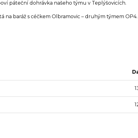
oví páteční dohrávka našeho týmu v Teplýšovicích.
Koordinátor sociální práce
hystá na baráž s céčkem Olbramovic – druhým týmem OP4.
Balíkovna partner
D
1
1