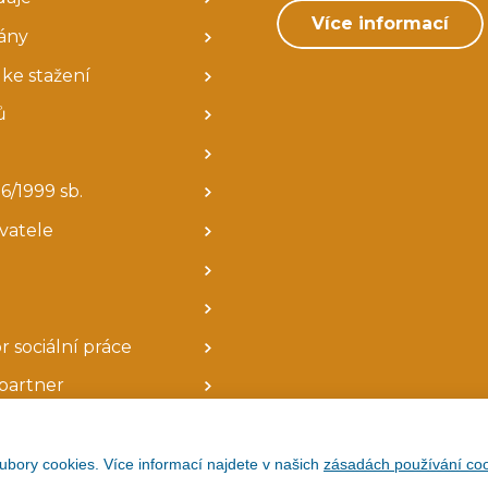
Více informací
ány
ke stažení
ů
6/1999 sb.
avatele
r sociální práce
partner
ubory cookies. Více informací najdete v našich
zásadách používání coo