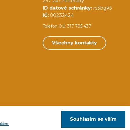
257 24 Chocerady
ID datové schránky:
rs3bgk5
IČ:
00232424
Telefon OÚ: 317 795 437
Všechny kontakty
Souhlasím se vším
kies.