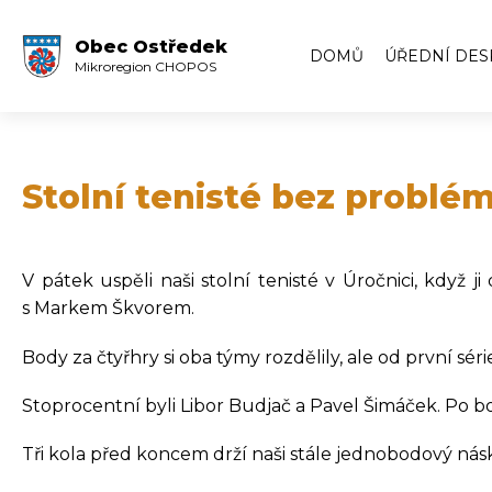
Obec Ostředek
DOMŮ
ÚŘEDNÍ DES
Mikroregion CHOPOS
Úřední deska
Volby
Zápisy ze zas
Stolní tenisté bez problém
Zápisy z veře
Archiv úředn
V pátek uspěli naši stolní tenisté v Úročnici, když
Archiv úředn
s Markem Škvorem.
Body za čtyřhry si oba týmy rozdělily, ale od první sér
Stoprocentní byli Libor Budjač a Pavel Šimáček. Po 
Tři kola před koncem drží naši stále jednobodový ná