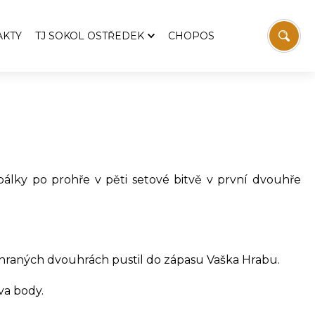
AKTY
TJ SOKOL OSTŘEDEK
CHOPOS
TJ Sokol Ostředek
Aktuality
emošnice
Pozvánky
Zprávy z výboru TJ
 Svatopluka Čecha
Historie TJ
 pálky po prohře v pěti setové bitvě v první dvouhře
Fotbal
Stolní tenis
vodaj
Sokolovna
í
Víceúčelový kurt
dehraných dvouhrách pustil do zápasu Vaška Hrabu.
Ostřeďáček
Ke stažení
va body.
Kontakt