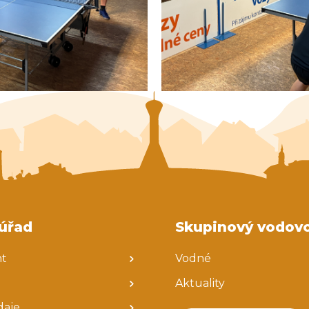
úřad
Skupinový vodov
nt
Vodné
Aktuality
daje