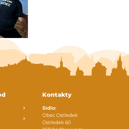
od
Kontakty
Sídlo:
Obec Ostředek
Ostředek 60