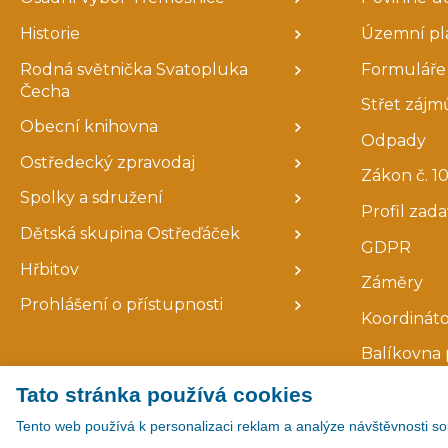
Historie
Územní pl
Rodná světnička Svatopluka
Formuláře 
Čecha
Střet zájm
Obecní knihovna
Odpady
Ostředecký zpravodaj
Zákon č. 10
Spolky a sdružení
Profil zad
Dětská skupina Ostřeďáček
GDPR
Hřbitov
Záměry
Prohlášení o přístupnosti
Koordináto
Balíkovna 
Tato stránka používá cookies
Tento web používá k personalizaci reklam a analýze návštěvnosti so