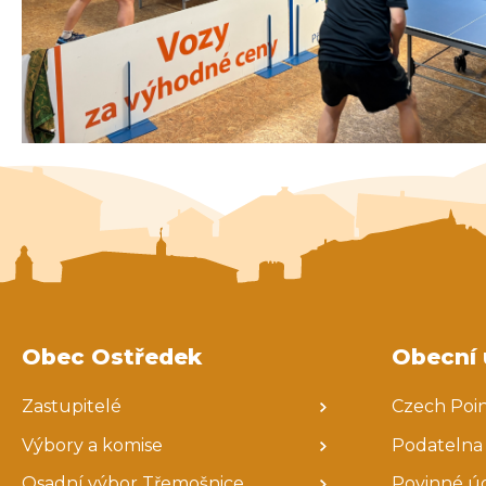
Obec Ostředek
Obecní 
Zastupitelé
Czech Poi
Výbory a komise
Podatelna
Osadní výbor Třemošnice
Povinné ú