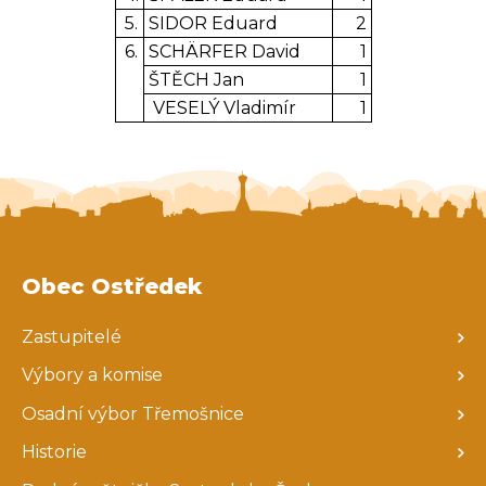
5.
SIDOR Eduard
2
6.
SCHÄRFER David
1
ŠTĚCH Jan
1
VESELÝ Vladimír
1
Obec Ostředek
Zastupitelé
Výbory a komise
Osadní výbor Třemošnice
Historie