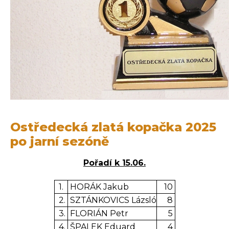
Ostředecká zlatá kopačka 2025
po jarní sezóně
Pořadí k 15.06.
1.
HORÁK Jakub
10
2.
SZTÁNKOVICS Lázsló
8
3.
FLORIÁN Petr
5
4.
ŠPALEK Eduard
4