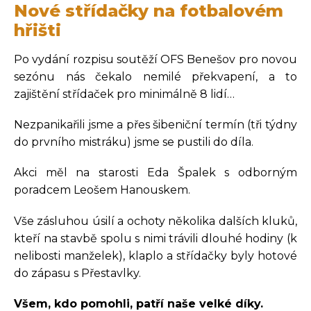
Nové střídačky na fotbalovém
hřišti
Po vydání rozpisu soutěží OFS Benešov pro novou
sezónu nás čekalo nemilé překvapení, a to
zajištění střídaček pro minimálně 8 lidí…
Nezpanikařili jsme a přes šibeniční termín (tři týdny
do prvního mistráku) jsme se pustili do díla.
Akci měl na starosti Eda Špalek s odborným
poradcem Leošem Hanouskem.
Vše zásluhou úsilí a ochoty několika dalších kluků,
kteří na stavbě spolu s nimi trávili dlouhé hodiny (k
nelibosti manželek), klaplo a střídačky byly hotové
do zápasu s Přestavlky.
Všem, kdo pomohli, patří naše velké díky.