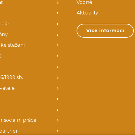
nt
Vodné
Aktuality
daje
Více informací
ány
ke stažení
ů
6/1999 sb.
avatele
r sociální práce
partner