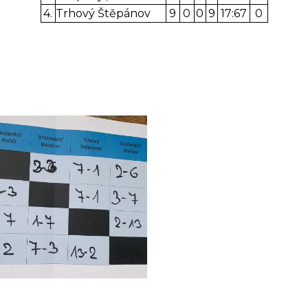
4.
Trhový Štěpánov
9
0
0
9
17:67
0
Koordinátor sociální práce
Balíkovna partner