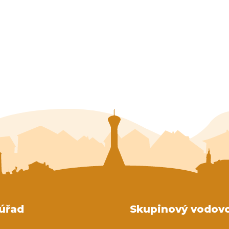
úřad
Skupinový vodov