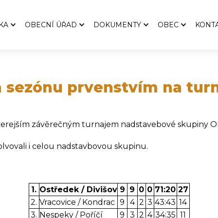
KA
OBECNÍ ÚŘAD
DOKUMENTY
OBEC
KONT
Czech Point
Rozpočty
Zastupitelé
Podatelna
Participativní rozpočty
Výbory a komise
edání zastupitelstva
Povinné údaje
Rozklikávací rozpočet
Osadní výbor Tř
a sezónu prvenstvím na tur
jných schůzí
Územní plány
Závěrečné účty
Historie
í desky
Formuláře ke stažení
Vyhlášky
Rodná světnička
 včerejším závěrečným turnajem nadstavebové skupiny 
í desky do 6/2024
Střet zájmů
Směrnice
Obecní knihovna
Odpady
Smlouvy a dotace
Hřbitov
solvovali i celou nadstavbovou skupinu.
Zákon č. 106/1999 sb.
Strategie a plány
Ostředecký zpra
Profil zadavatele
Spolky a sdružen
1.
Ostředek / Divišov
9
9
0
0
71:20
27
GDPR
Dětská skupina 
2.
Vracovice / Kondrac
9
4
2
3
43:43
14
Záměry
Události
3.
Nespeky / Poříčí
9
3
2
4
34:35
11