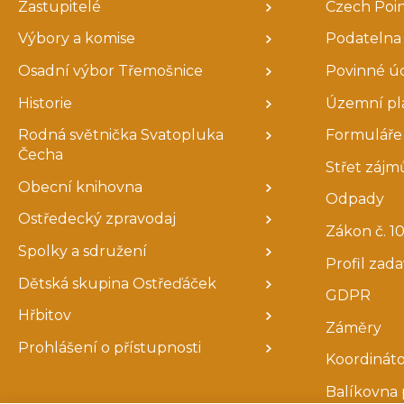
Zastupitelé
Czech Poi
Výbory a komise
Podatelna
Osadní výbor Třemošnice
Povinné ú
Historie
Územní pl
Rodná světnička Svatopluka
Formuláře 
Čecha
Střet zájm
Obecní knihovna
Odpady
Ostředecký zpravodaj
Zákon č. 10
Spolky a sdružení
Profil zad
Dětská skupina Ostřeďáček
GDPR
Hřbitov
Záměry
Prohlášení o přístupnosti
Koordináto
Balíkovna 