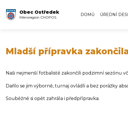
Obec Ostředek
DOMŮ
ÚŘEDNÍ DES
Mikroregion CHOPOS
Úřední deska
Volby
Zápisy ze zas
Mladší přípravka zakončil
Zápisy z veře
Archiv úředn
Naši nejmenší fotbalisté zakončili podzimní sezónu
Archiv úředn
Dařilo se jim výborně, turnaj ovládli a bez porážky ab
Souběžně si opět zahrála i předpřípravka.