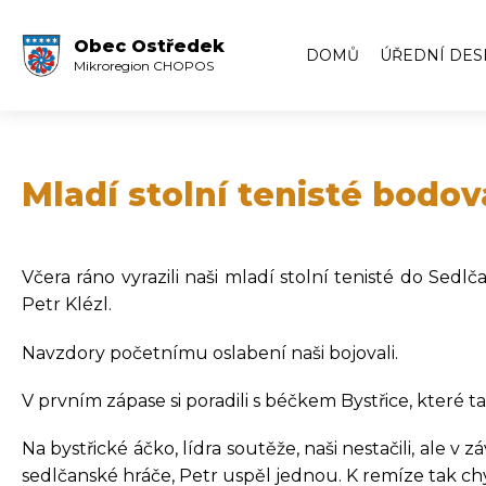
Obec Ostředek
DOMŮ
ÚŘEDNÍ DES
Mikroregion CHOPOS
Úřední deska
Volby
Zápisy ze zas
Mladí stolní tenisté bodov
Zápisy z veře
Archiv úředn
Včera ráno vyrazili naši mladí stolní tenisté do Sedl
Archiv úředn
Petr Klézl.
Navzdory početnímu oslabení naši bojovali.
V prvním zápase si poradili s béčkem Bystřice, které ta
Na bystřické áčko, lídra soutěže, naši nestačili, ale 
sedlčanské hráče, Petr uspěl jednou. K remíze tak ch