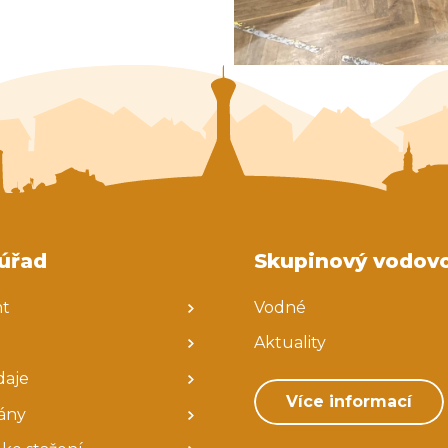
úřad
Skupinový vodov
nt
Vodné
Aktuality
daje
Více informací
ány