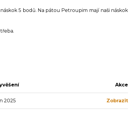
 náskok 5 bodů. Na pátou Petroupim mají naši náskok
třeba.
yvěšení
Akce
en 2025
Zobrazit