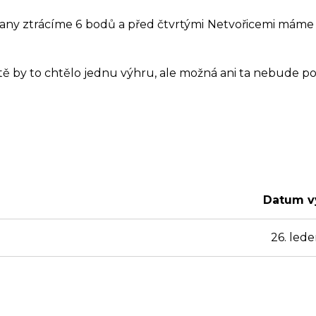
Koordinátor sociální práce
lčany ztrácíme 6 bodů a před čtvrtými Netvořicemi máme
Balíkovna partner
tě by to chtělo jednu výhru, ale možná ani ta nebude po
Datum v
26. led