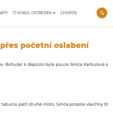
AKTY
TJ SOKOL OSTŘEDEK
CHOPOS
TJ Sokol Ostředek
Aktuality
emošnice
Pozvánky
i přes početní oslabení
Zprávy z výboru TJ
 Svatopluka Čecha
Historie TJ
stev. Bohužel k dispozici byla pouze Simča Karbulová a
Fotbal
Stolní tenis
vodaj
Sokolovna
í
Víceúčelový kurt
Ostřeďáček
Ke stažení
v tabulce patří druhé místo. Simča porazila všechny tři
Kontakt