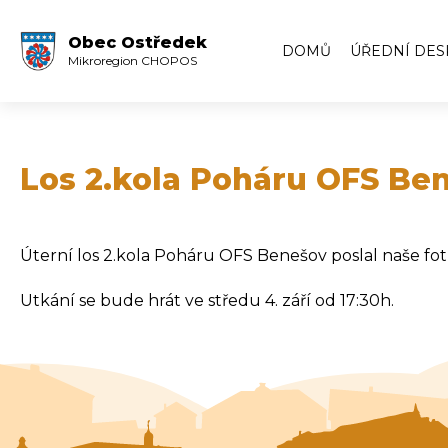
Obec Ostředek
DOMŮ
ÚŘEDNÍ DES
Mikroregion CHOPOS
Úřední deska
Volby
Zápisy ze zas
Los 2.kola Poháru OFS Bene
Zápisy z veře
Archiv úředn
Úterní los 2.kola Poháru OFS Benešov poslal naše fotba
Archiv úředn
Utkání se bude hrát ve středu 4. září od 17:30h.