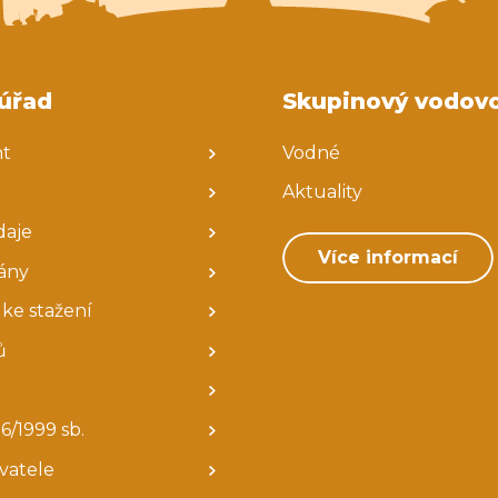
Koordinátor sociální práce
Balíkovna partner
úřad
Skupinový vodov
nt
Vodné
Aktuality
daje
Více informací
ány
ke stažení
ů
6/1999 sb.
avatele