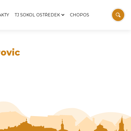
AKTY
TJ SOKOL OSTŘEDEK
CHOPOS
TJ Sokol Ostředek
Aktuality
emošnice
Pozvánky
rovic
Zprávy z výboru TJ
 Svatopluka Čecha
Historie TJ
Fotbal
Stolní tenis
vodaj
Sokolovna
í
Víceúčelový kurt
Ostřeďáček
Ke stažení
Kontakt