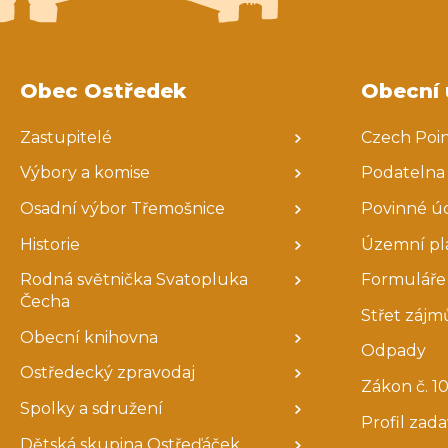
Obec Ostředek
Obecní 
Zastupitelé
Czech Poi
Výbory a komise
Podatelna
Osadní výbor Třemošnice
Povinné ú
Historie
Územní pl
Rodná světnička Svatopluka
Formuláře 
Čecha
Střet zájm
Obecní knihovna
Odpady
Ostředecký zpravodaj
Zákon č. 10
Spolky a sdružení
Profil zad
Dětská skupina Ostřeďáček