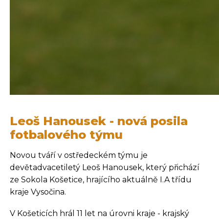
Leoš Hanousek - nová posila
fotbalového týmu
Novou tváří v ostředeckém týmu je
devětadvacetiletý Leoš Hanousek, který přichází
ze Sokola Košetice, hrajícího aktuálně I.A třídu
kraje Vysočina.
V Košeticích hrál 11 let na úrovni kraje - krajský