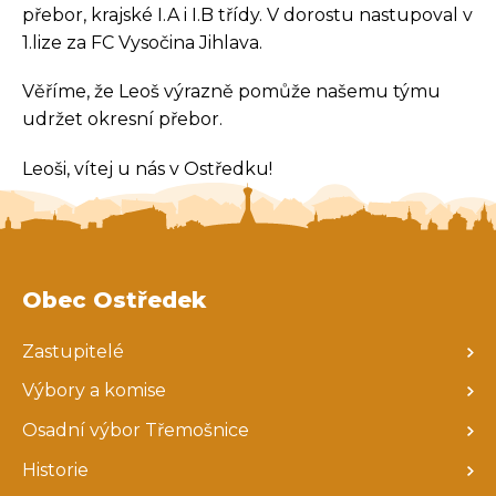
přebor, krajské I.A i I.B třídy. V dorostu nastupoval v
1.lize za FC Vysočina Jihlava.
Věříme, že Leoš výrazně pomůže našemu týmu
udržet okresní přebor.
Leoši, vítej u nás v Ostředku!
Obec Ostředek
Zastupitelé
Výbory a komise
Osadní výbor Třemošnice
Historie