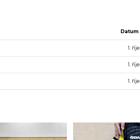
Datum 
1. ří
1. ří
1. ří