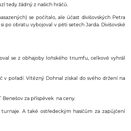
zl tedy žádný z našich hráčů.
asazených) se počítalo, ale účast divišovských Petra
i po obratu vybojoval v pěti setech Jarda. Divišovské
adoval se z obhajoby loňského triumfu, celkově vyhrál
áč v pořadí. Vítězný Dohnal získal do svého držení na
T Benešov za příspěvek na ceny.
m turnaje. A také ostředeckým hasičům za zapůjčení