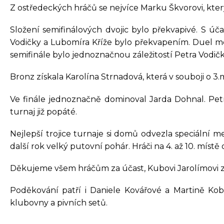
Z ostředeckých hráčů se nejvíce Marku Škvorovi, kter
Složení semifinálových dvojic bylo překvapivé. S úč
Vodičky a Lubomíra Kříže bylo překvapením. Duel mezi
semifinále bylo jednoznačnou záležitostí Petra Vodičk
Bronz získala Karolína Strnadová, která v souboji o 3.
Ve finále jednoznačně dominoval Jarda Dohnal. Petra 
turnaj již popáté.
Nejlepší trojice turnaje si domů odvezla speciální m
další rok velký putovní pohár. Hráči na 4. až 10. místě 
Děkujeme všem hráčům za účast, Kubovi Jarolímovi z
Poděkování patří i Daniele Kovářové a Martině Kob
klubovny a pivních setů.