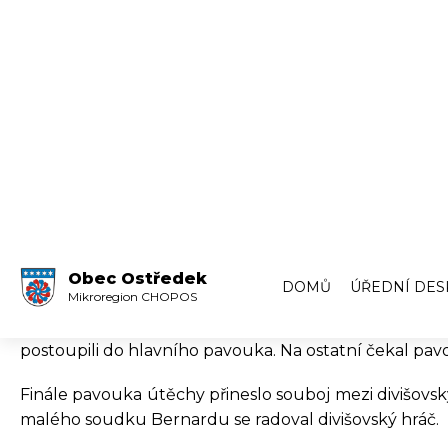
Obec Ostředek
DOMŮ
ÚŘEDNÍ DES
Mikroregion CHOPOS
Úřední deska
Volby
Zápisy ze zas
Jarda Dohnal popáté vyhr
Zápisy z veře
Archiv úředn
V sobotu 27. září uspořádali naši stolní tenisté na
Archiv úředn
dorazilo jen 16 hráčů z 9 klubů.
Na účastníky nejprve čekala skupinová fáze. Hráči 
postoupili do hlavního pavouka. Na ostatní čekal pav
Finále pavouka útěchy přineslo souboj mezi divišo
malého soudku Bernardu se radoval divišovský hráč.