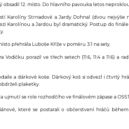
ý obsadil 12. místo. Do hlavního pavouka letos neproklou
Koordinátor sociální práce
Balíkovna partner
astí Karolíny Strnadové a Jardy Dohnal (dvou nejvýše n
 Karolínou a Jardou byl dramatický. Postup do finále s
y.
místo přehrála Luboše Kříže v poměru 3:1 na sety.
Vodičku porazil ve třech setech (11:6, 11:4 a 11:6) a r
edaile a dárkové koše. Dárkový koš si odvezl i čtvrtý hr
obdrželi plaketky.
a ujmutí se role rozhodčího ve finálovém zápase a OSS
iánové, které se postarali o občerstvení hráčů běhe