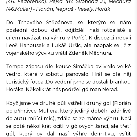
(46. Fedorenko), Pejša (87. Svoboda J.), Měchura
(46.Müller) - Florián, Nepraš - Veselý, Horák
Do Trhového Štěpánova, se kterým se nám
poslední dobou daří, odjížděli naši fotbalisté s
cílem navázat na výhru v Poříčí. K dispozici nebyli
Leoš Hanousek a Lukáš Uršic, ale naopak se již z
vojenského výcviku vrátil Zdeněk Měchura.
Tempo zápasu dle kouše Šimáčka ovlivnilo velké
vedro, které v sobotu panovalo. Hrál se dle něj
turistický fotbal.Do vedení jsme se dostali brankou
Horáka. Několikrát nás podržel gólman Nerad.
Když jsme ve druhé půli vstřelili druhý gól (Florián
po přihrávce Müllera, který jediný doběhl zdánlivě
do autu mířící míč), zdálo se že máme výhru. Naši
se poté několikrát ocitli v gólových šancí, ale třetí
gól, který by dal naší výhře definitivu, vsítit