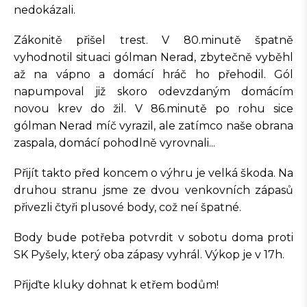
nedokázali.
Zákonitě přišel trest. V 80.minutě špatně
vyhodnotil situaci gólman Nerad, zbytečně vyběhl
až na vápno a domácí hráč ho přehodil. Gól
napumpoval již skoro odevzdaným domácím
novou krev do žil. V 86.minutě po rohu sice
gólman Nerad míč vyrazil, ale zatímco naše obrana
zaspala, domácí pohodlně vyrovnali...
Přijít takto před koncem o výhru je velká škoda. Na
druhou stranu jsme ze dvou venkovních zápasů
přivezli čtyři plusové body, což neí špatné.
Body bude potřeba potvrdit v sobotu doma proti
SK Pyšely, který oba zápasy vyhrál. Výkop je v 17h.
Přijďte kluky dohnat k etřem bodům!