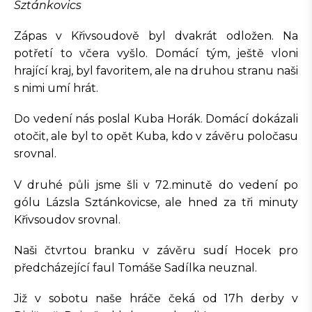
Sztánkovics
Zápas v Křivsoudově byl dvakrát odložen. Na
potřetí to včera vyšlo. Domácí tým, ještě vloni
hrající kraj, byl favoritem, ale na druhou stranu naši
s nimi umí hrát.
Do vedení nás poslal Kuba Horák. Domácí dokázali
otočit, ale byl to opět Kuba, kdo v závěru poločasu
srovnal.
V druhé půli jsme šli v 72.minutě do vedení po
gólu Lázsla Sztánkovicse, ale hned za tři minuty
Křivsoudov srovnal.
Naši čtvrtou branku v závěru sudí Hocek pro
předcházející faul Tomáše Sadílka neuznal.
Již v sobotu naše hráče čeká od 17h derby v