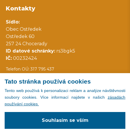
Kontakty
Sídlo:
Obec Ostředek
Ostředek 60
257 24 Chocerady
ID datové schránky:
rs3bgk5
IČ:
00232424
Telefon OÚ: 317 795 437
Tato stránka používá cookies
Všechny kontakty
Tento web používá k personalizaci reklam a analýze návštěvnosti
soubory cookies. Více informací najdete v našich
zásadách
používání cookies.
Copyright © 2026
Souhlasím se vším
Všechna práva vyhrazena