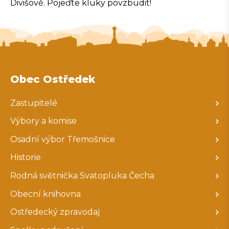
Divišově. Pojeďte kluky povzbudit!
Obec Ostředek
Zastupitelé
Výbory a komise
Osadní výbor Třemošnice
Historie
Rodná světnička Svatopluka Čecha
Obecní knihovna
Ostředecký zpravodaj