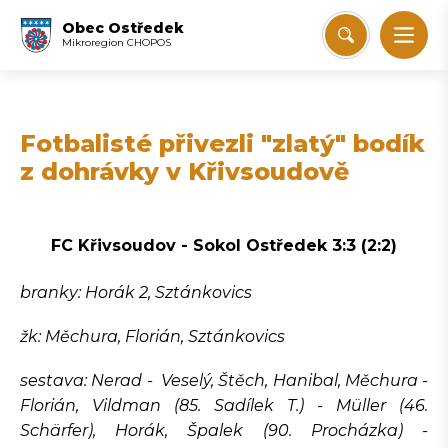
Obec Ostředek
Mikroregion CHOPOS
Fotbalisté přivezli "zlatý" bodík
z dohrávky v Křivsoudově
FC Křivsoudov - Sokol Ostředek 3:3 (2:2)
branky: Horák 2, Sztánkovics
žk: Měchura, Florián, Sztánkovics
sestava: Nerad - Veselý, Štěch, Hanibal, Měchura -
Florián, Vildman (85. Sadílek T.) - Müller (46.
Schärfer), Horák, Špalek (90. Procházka) -