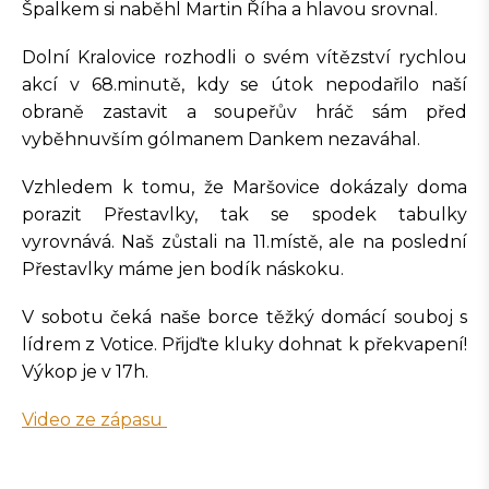
Špalkem si naběhl Martin Říha a hlavou srovnal.
Dolní Kralovice rozhodli o svém vítězství rychlou
akcí v 68.minutě, kdy se útok nepodařilo naší
obraně zastavit a soupeřův hráč sám před
vyběhnuvším gólmanem Dankem nezaváhal.
Vzhledem k tomu, že Maršovice dokázaly doma
porazit Přestavlky, tak se spodek tabulky
vyrovnává. Naš zůstali na 11.místě, ale na poslední
Přestavlky máme jen bodík náskoku.
V sobotu čeká naše borce těžký domácí souboj s
lídrem z Votice. Přijďte kluky dohnat k překvapení!
Výkop je v 17h.
Video ze zápasu