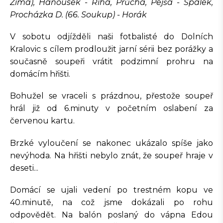
Zima), Hanousek - Říha, Průcha, Pejša - Špalek,
Procházka D. (66. Soukup) - Horák
V sobotu odjížděli naši fotbalisté do Dolních
Kralovic s cílem prodloužit jarní sérii bez porážky a
současně soupeři vrátit podzimní prohru na
domácím hřišti.
Bohužel se vraceli s prázdnou, přestože soupeř
hrál již od 6.minuty v početním oslabení za
červenou kartu.
Brzké vyloučení se nakonec ukázalo spíše jako
nevýhoda. Na hřišti nebylo znát, že soupeř hraje v
deseti...
Domácí se ujali vedení po trestném kopu ve
40.minutě, na což jsme dokázali po rohu
odpovědět. Na balón poslaný do vápna Edou