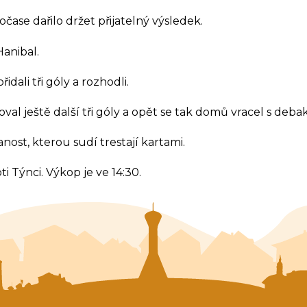
Koordinátor sociální práce
ase dařilo držet přijatelný výsledek.
Balíkovna partner
anibal.
ali tři góly a rozhodli.
al ještě další tři góly a opět se tak domů vracel s debak
nost, kterou sudí trestají kartami.
i Týnci. Výkop je ve 14:30.