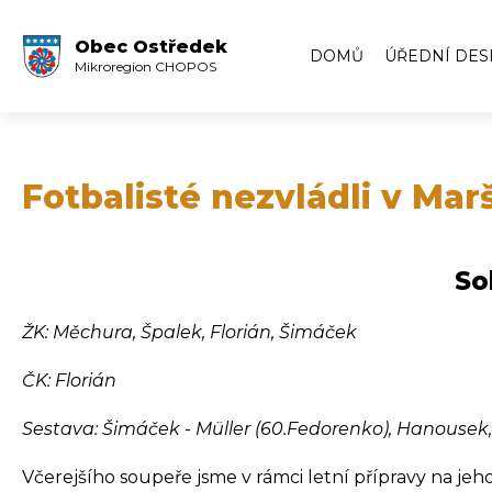
Obec Ostředek
DOMŮ
ÚŘEDNÍ DES
Mikroregion CHOPOS
Úřední deska
Volby
Zápisy ze zas
Fotbalisté nezvládli v Mar
Zápisy z veře
Archiv úředn
So
Archiv úředn
ŽK: Měchura, Špalek, Florián, Šimáček
ČK: Florián
Sestava: Šimáček - Müller (60.Fedorenko), Hanousek, S
Včerejšího soupeře jsme v rámci letní přípravy na jeho