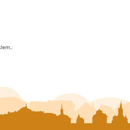
lem...