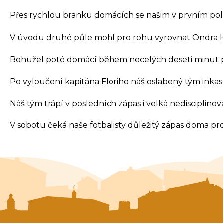
Přes rychlou branku domácích se našim v prvním poloč
V úvodu druhé půle mohl pro rohu vyrovnat Ondra H
Bohužel poté domácí během necelých deseti minut přid
Po vyloučení kapitána Floriho náš oslabený tým inkasov
Náš tým trápí v posledních zápas i velká nedisciplinova
V sobotu čeká naše fotbalisty důležitý zápas doma prot