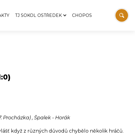
AKTY
TJ SOKOL OSTŘEDEK
CHOPOS
TJ Sokol Ostředek
Aktuality
emošnice
Pozvánky
Zprávy z výboru TJ
 Svatopluka Čecha
Historie TJ
:0)
Fotbal
Stolní tenis
vodaj
Sokolovna
í
Víceúčelový kurt
. Procházka) , Špalek - Horák
Ostřeďáček
Ke stažení
Kontakt
Obzvlášť když z různých důvodů chybělo několik hráčů.