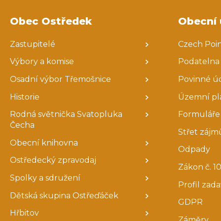
Obec Ostředek
Obecní 
Zastupitelé
Czech Poi
Výbory a komise
Podatelna
Osadní výbor Třemošnice
Povinné ú
Historie
Územní pl
Rodná světnička Svatopluka
Formuláře 
Čecha
Střet zájm
Obecní knihovna
Odpady
Ostředecký zpravodaj
Zákon č. 10
Spolky a sdružení
Profil zad
Dětská skupina Ostřeďáček
GDPR
Hřbitov
Záměry