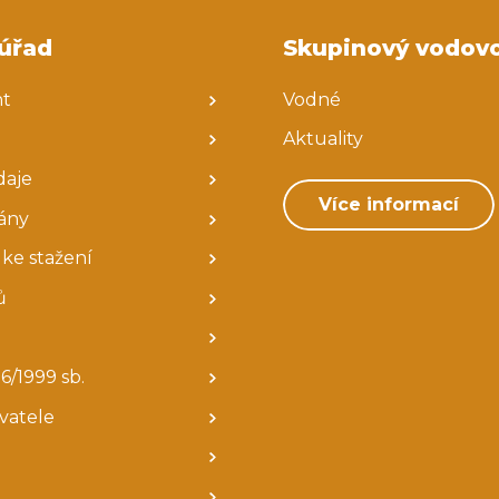
úřad
Skupinový vodov
nt
Vodné
Aktuality
daje
Více informací
ány
ke stažení
ů
6/1999 sb.
avatele