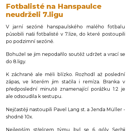
Fotbalisté na Hanspaulce
neudrželi 7.ligu
V jarní sezóně hanspaulského malého fotbalu
působili naši fotbalisté v 7.lize, do které postoupili
po podzimní sezóně.
Bohužel se jim nepodařilo soutěž udržet a vrací se
do 8.ligy.
K záchraně ale měli blízko. Rozhodl až poslední
zápas, ve kterém jim stačila i remíza. Branka v
předposlední minutě znamenající porážku 1:2 je
ale odsoudila k sestupu.
Nejčastěji nastoupili Pavel Lang st. a Jenda Müller -
shodně 10x.
Nejlepším střelcem týmu byl se 6 góly Serhii