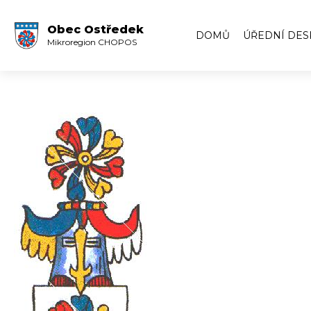
Obec Ostředek
DOMŮ
ÚŘEDNÍ DES
Mikroregion CHOPOS
Úřední deska
Volby
Zápisy ze zas
Zápisy z veře
Archiv úředn
Archiv úředn