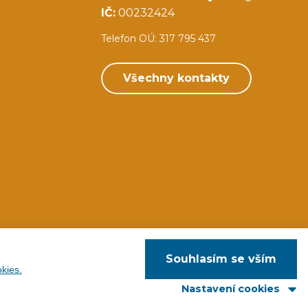
IČ:
00232424
Telefon OÚ: 317 795 437
Všechny kontakty
Souhlasím se vším
kies.
web:
Svět IT
Nastavení cookies