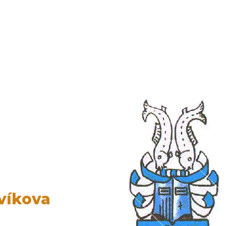
Koordinátor sociální práce
Balíkovna partner
avíkova