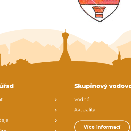
úřad
Skupinový vodov
nt
Vodné
Aktuality
daje
Více informací
ány