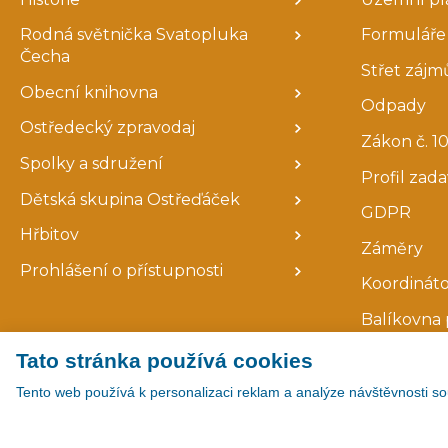
Rodná světnička Svatopluka
Formuláře 
Čecha
Střet zájm
Obecní knihovna
Odpady
Ostředecký zpravodaj
Zákon č. 10
Spolky a sdružení
Profil zad
Dětská skupina Ostřeďáček
GDPR
Hřbitov
Záměry
Prohlášení o přístupnosti
Koordináto
Balíkovna 
Tato stránka používá cookies
Tento web používá k personalizaci reklam a analýze návštěvnosti so
Copyright © 2026
|
Všechna práva vyhrazena