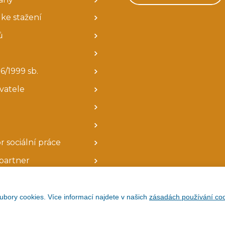
ke stažení
ů
6/1999 sb.
avatele
r sociální práce
partner
ubory cookies. Více informací najdete v našich
zásadách používání coo