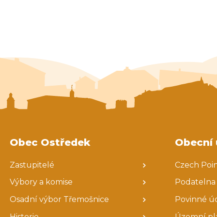
Obec Ostředek
Obecní 
Zastupitelé
Czech Poi
Výbory a komise
Podatelna
Osadní výbor Třemošnice
Povinné ú
Historie
Územní pl